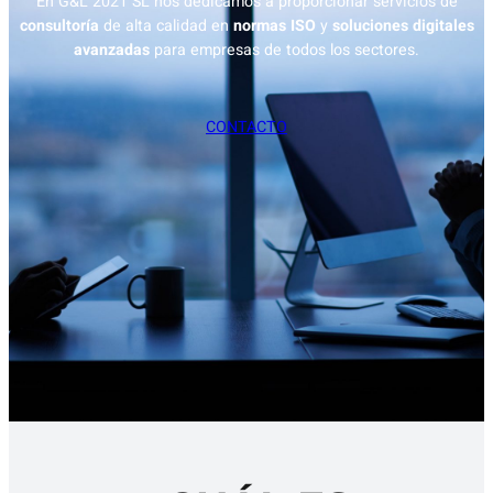
En G&L 2021 SL nos dedicamos a proporcionar servicios de
consultoría
de alta calidad en
normas ISO
y
soluciones digitales
avanzadas
para empresas de todos los sectores.
CONTACTO